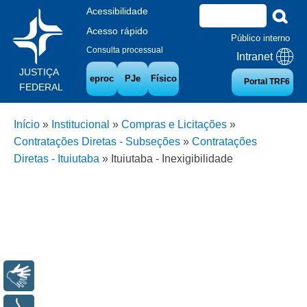
Acessibilidade
Acesso rápido
Público interno
Consulta processual
Intranet
JUSTIÇA
eproc
PJe
Físico
Portal TRF6
FEDERAL
Início
»
Institucional
»
Compras e Licitações
»
Contratações Diretas - Subseções
»
Contratações
Diretas - Ituiutaba
»
Ituiutaba - Inexigibilidade
Libras