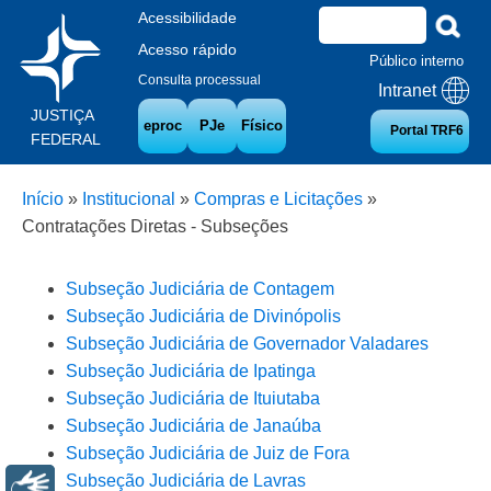
Acessibilidade
Acesso rápido
Público interno
Consulta processual
Intranet
JUSTIÇA
eproc
PJe
Físico
Portal TRF6
FEDERAL
Início
»
Institucional
»
Compras e Licitações
»
Contratações Diretas - Subseções
Subseção Judiciária de Contagem
Subseção Judiciária de Divinópolis
Subseção Judiciária de Governador Valadares
Subseção Judiciária de Ipatinga
Subseção Judiciária de Ituiutaba
Subseção Judiciária de Janaúba
Subseção Judiciária de Juiz de Fora
Subseção Judiciária de Lavras
Libras