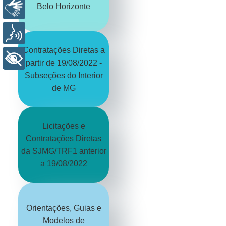
Belo Horizonte
Libras
Voz
Contratações Diretas a
+ Acessibilidade
partir de 19/08/2022 -
Subseções do Interior
de MG
Licitações e
Contratações Diretas
da SJMG/TRF1 anterior
a 19/08/2022
Orientações, Guias e
Modelos de