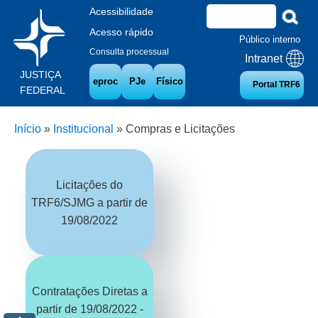
Acessibilidade
Acesso rápido
Público interno
Consulta processual
Intranet
JUSTIÇA
eproc
PJe
Físico
Portal TRF6
FEDERAL
Início
»
Institucional
»
Compras e Licitações
Licitações do
TRF6/SJMG a partir de
19/08/2022
Contratações Diretas a
partir de 19/08/2022 -