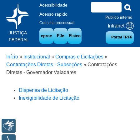
Acessibilidade
Acesso rápido
Público interno
Consulta processual
Intranet
JUSTIÇA
eproc
PJe
Físico
Portal TRF6
FEDERAL
Início
»
Institucional
»
Compras e Licitações
»
Contratações Diretas - Subseções
»
Contratações
Diretas - Governador Valadares
Dispensa de Licitação
Inexigibilidade de Licitação
Libras