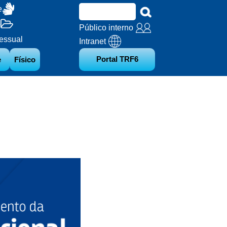
e
o
Público interno
essual
Intranet
Portal TRF6
e
Físico