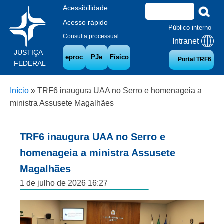
Acessibilidade
Acesso rápido
Público interno
Consulta processual
Intranet
JUSTIÇA
eproc
PJe
Físico
Portal TRF6
FEDERAL
Início
»
TRF6 inaugura UAA no Serro e homenageia a
ministra Assusete Magalhães
TRF6 inaugura UAA no Serro e
homenageia a ministra Assusete
Magalhães
1 de julho de 2026 16:27