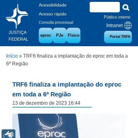
Acessibilidade
Acesso rápido
Público interno
Consulta processual
Intranet
JUSTIÇA
eproc
PJe
Físico
Portal TRF6
FEDERAL
Início
»
TRF6 finaliza a implantação do eproc em toda a
6ª Região
TRF6 finaliza a implantação do eproc
em toda a 6ª Região
13 de dezembro de 2023 16:44
Libras