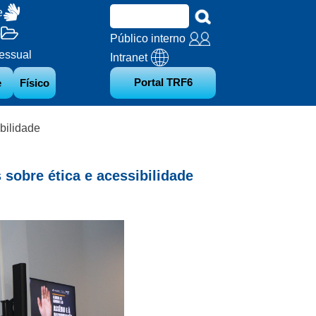
e
o
Público interno
essual
Intranet
Portal TRF6
e
Físico
bilidade
obre ética e acessibilidade