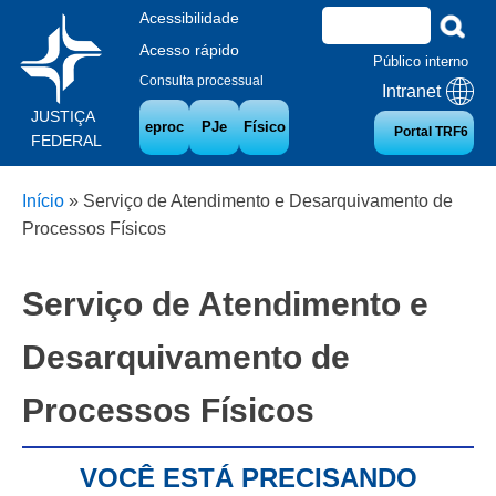
Acessibilidade
Acesso rápido
Público interno
Consulta processual
Intranet
JUSTIÇA
eproc
PJe
Físico
Portal TRF6
FEDERAL
Início
»
Serviço de Atendimento e Desarquivamento de
Processos Físicos
Serviço de Atendimento e
Desarquivamento de
Processos Físicos
VOCÊ ESTÁ PRECISANDO