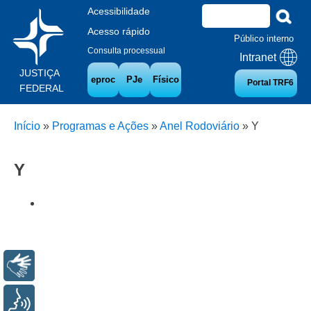
Acessibilidade
Acesso rápido
Público interno
Consulta processual
Intranet
JUSTIÇA
eproc
PJe
Físico
Portal TRF6
FEDERAL
Início
»
Programas e Ações
»
Anel Rodoviário
»
Y
Y
Libras
Voz