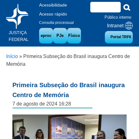
Acessibilidade
Acesso rápido
Público interno
Consulta processual
Intranet
JUSTIÇA
eproc
PJe
Físico
Portal TRF6
FEDERAL
Início
»
Primeira Subseção do Brasil inaugura Centro de
Memória
Primeira Subseção do Brasil inaugura
Centro de Memória
7 de agosto de 2024 16:28