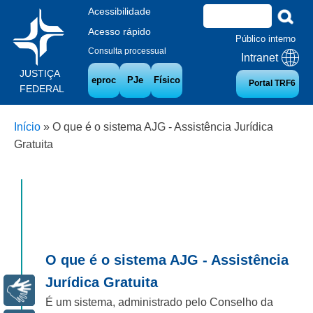
Acessibilidade
Acesso rápido
Público interno
Consulta processual
Intranet
JUSTIÇA
eproc
PJe
Físico
Portal TRF6
FEDERAL
Início
»
O que é o sistema AJG - Assistência Jurídica
Gratuita
O que é o sistema AJG - Assistência
Jurídica Gratuita
Libras
É um sistema, administrado pelo Conselho da