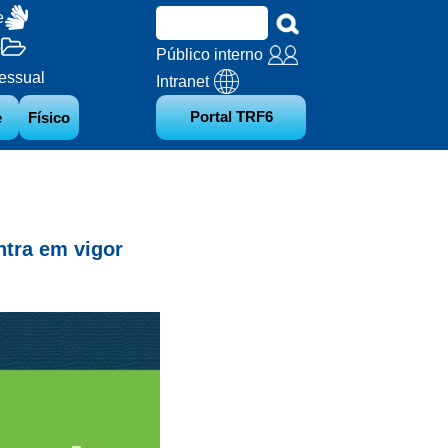
e
o
Público interno
essual
Intranet
Portal TRF6
e
Físico
ntra em vigor