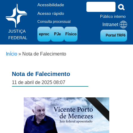
Acessibilidade
Acesso rápido
Público interno
Consulta processual
Intranet
JUSTIÇA
eproc
PJe
Físico
Portal TRF6
FEDERAL
Início
»
Nota de Falecimento
Nota de Falecimento
11 de abril de 2025 08:07