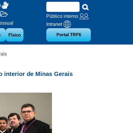
e
o
Público interno
essual
Intranet
Portal TRF6
e
Físico
rais
o interior de Minas Gerais