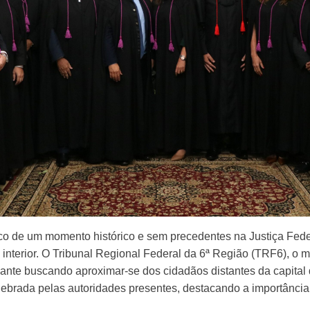
lco de um momento histórico e sem precedentes na Justiça Feder
terior. O Tribunal Regional Federal da 6ª Região (TRF6), o mai
cante buscando aproximar-se dos cidadãos distantes da capital
elebrada pelas autoridades presentes, destacando a importância