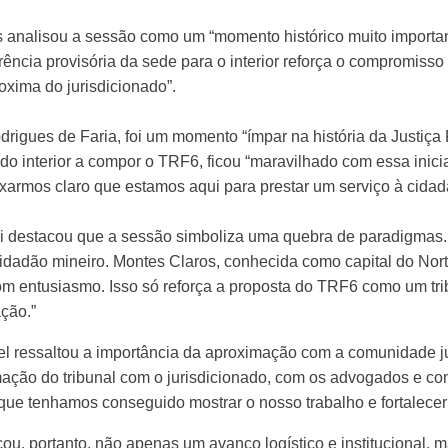
nalisou a sessão como um “momento histórico muito importante
rência provisória da sede para o interior reforça o compromiss
oxima do jurisdicionado”.
rigues de Faria, foi um momento “ímpar na história da Justiça 
do interior a compor o TRF6, ficou “maravilhado com essa inici
xarmos claro que estamos aqui para prestar um serviço à cidad
destacou que a sessão simboliza uma quebra de paradigmas. “
cidadão mineiro. Montes Claros, conhecida como capital do No
om entusiasmo. Isso só reforça a proposta do TRF6 como um tri
ação.”
 ressaltou a importância da aproximação com a comunidade jurí
mação do tribunal com o jurisdicionado, com os advogados e c
o que tenhamos conseguido mostrar o nosso trabalho e fortalece
u, portanto, não apenas um avanço logístico e institucional, 