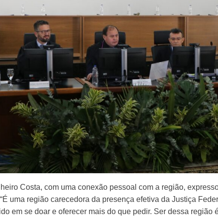
heiro Costa, com uma conexão pessoal com a região, expressou 
“É uma região carecedora da presença efetiva da Justiça Federa
do em se doar e oferecer mais do que pedir. Ser dessa região é