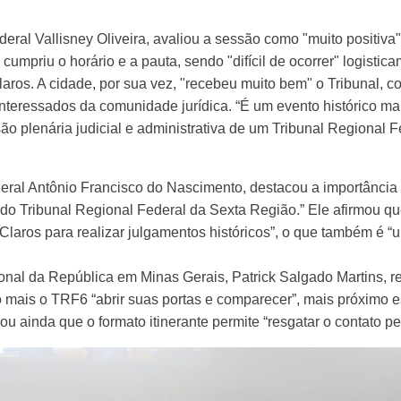
ral Vallisney Oliveira, avaliou a sessão como "muito positiva
cumpriu o horário e a pauta, sendo "difícil de ocorrer" logisti
aros. A cidade, por sua vez, "recebeu muito bem" o Tribunal, c
nteressados da comunidade jurídica. “É um evento histórico marc
o plenária judicial e administrativa de um Tribunal Regional F
ederal Antônio Francisco do Nascimento, destacou a importância
do Tribunal Regional Federal da Sexta Região.” Ele afirmou que
Claros para realizar julgamentos históricos”, o que também é 
nal da República em Minas Gerais, Patrick Salgado Martins, r
 mais o TRF6 “abrir suas portas e comparecer”, mais próximo 
u ainda que o formato itinerante permite “resgatar o contato pe