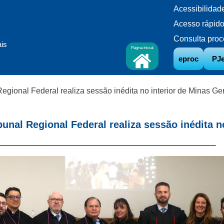
Acessibilidad
Acesso rápid
Consulta proc
ais
Página Inicial
eproc
PJ
Regional Federal realiza sessão inédita no interior de Minas Ge
bunal Regional Federal realiza sessão inédita n