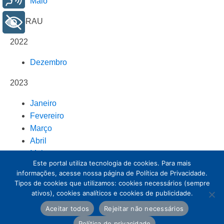
Maio
2º GRAU
+ Acessibilidade
2022
Dezembro
2023
Janeiro
Fevereiro
Março
Abril
Maio
Este portal utiliza tecnologia de cookies. Para mais
informações, acesse nossa página de Política de Privacidade.
Tipos de cookies que utilizamos: cookies necessários (sempre
ativos), cookies analíticos e cookies de publicidade.
Aceitar todos
Rejeitar não necessários
Política de privacidade