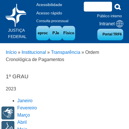
Acessibilidade
Acesso rápido
Público interno
Consulta processual
Intranet
JUSTIÇA
eproc
PJe
Físico
Portal TRF6
FEDERAL
Início
»
Institucional
»
Transparência
»
Ordem
Cronológica de Pagamentos
1º GRAU
2023
Janeiro
Fevereiro
Libras
Março
Abril
Voz