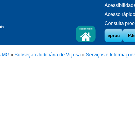
Acessibilidad
Acesso rápid
Consulta proc
ais
Página Inicial
eproc
PJ
s MG
»
Subseção Judiciária de Viçosa
»
Serviços e Informaçõe