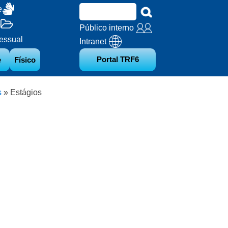
e
o
Público interno
essual
Intranet
Portal TRF6
e
Físico
s
»
Estágios