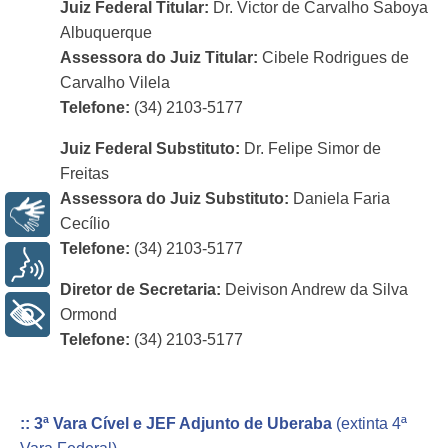
Juiz Federal Titular:
Dr. Victor de Carvalho Saboya
Albuquerque
Assessora do Juiz Titular:
Cibele Rodrigues de
Carvalho Vilela
Telefone:
(34) 2103-5177
Juiz Federal Substituto:
Dr. Felipe Simor de
Freitas
Assessora do Juiz Substituto:
Daniela Faria
Libras
Cecílio
Telefone:
(34) 2103-5177
Voz
Diretor de Secretaria:
Deivison Andrew da Silva
Ormond
+ Acessibilidade
Telefone:
(34) 2103-5177
:: 3ª Vara Cível e JEF Adjunto de Uberaba
(extinta 4ª