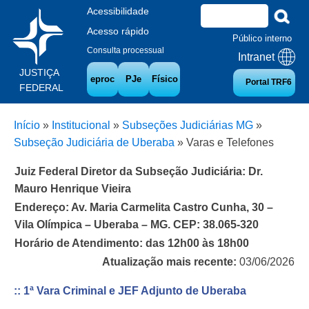
Acessibilidade
Acesso rápido
Público interno
Consulta processual
Intranet
JUSTIÇA
eproc
PJe
Físico
Portal TRF6
FEDERAL
Início
»
Institucional
»
Subseções Judiciárias MG
»
Subseção Judiciária de Uberaba
»
Varas e Telefones
Juiz Federal Diretor da Subseção Judiciária: Dr.
Mauro Henrique Vieira
Endereço: Av. Maria Carmelita Castro Cunha, 30 –
Vila Olímpica – Uberaba – MG. CEP: 38.065-320
Horário de Atendimento: das 12h00 às 18h00
Atualização mais recente:
03/06/2026
:: 1ª Vara Criminal e JEF Adjunto de Uberaba