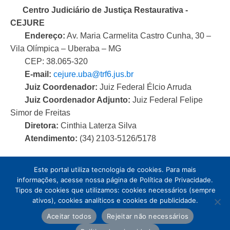
Centro Judiciário de Justiça Restaurativa -
CEJURE
Endereço:
Av. Maria Carmelita Castro Cunha, 30 –
Vila Olímpica – Uberaba – MG
CEP: 38.065-320
E-mail:
cejure.uba@trf6.jus.br
Juiz Coordenador:
Juiz Federal Élcio Arruda
Juiz Coordenador Adjunto:
Juiz Federal Felipe
Simor de Freitas
Diretora:
Cinthia Laterza Silva
Atendimento:
(34) 2103-5126/5178
Este portal utiliza tecnologia de cookies. Para mais
informações, acesse nossa página de Política de Privacidade.
Tipos de cookies que utilizamos: cookies necessários (sempre
ativos), cookies analíticos e cookies de publicidade.
Aceitar todos
Rejeitar não necessários