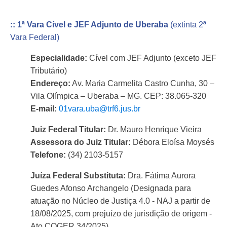
:: 1ª Vara Cível e JEF Adjunto de Uberaba
(extinta 2ª
Vara Federal)
Especialidade:
Cível com JEF Adjunto (exceto JEF
Tributário)
Endereço:
Av. Maria Carmelita Castro Cunha, 30 –
Vila Olímpica – Uberaba – MG. CEP: 38.065-320
E-mail:
01vara.uba@trf6.jus.br
Juiz Federal Titular:
Dr. Mauro Henrique Vieira
Assessora do Juiz Titular:
Débora Eloísa Moysés
Telefone:
(34) 2103-5157
Juíza Federal Substituta:
Dra. Fátima Aurora
Guedes Afonso Archangelo (Designada para
atuação no Núcleo de Justiça 4.0 - NAJ a partir de
18/08/2025, com prejuízo de jurisdição de origem -
Ato COGER 34/2025)