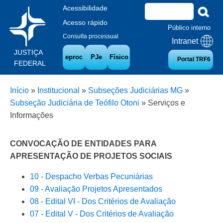
Acessibilidade
Acesso rápido
Público interno
Consulta processual
Intranet
JUSTIÇA
eproc
PJe
Físico
Portal TRF6
FEDERAL
Início
»
Institucional
»
Subseções Judiciárias MG
»
Subseção Judiciária de Teófilo Otoni
»
Serviços e
Informações
CONVOCAÇÃO DE ENTIDADES PARA
APRESENTAÇÃO DE PROJETOS SOCIAIS
10 - Despacho Verbas Pecuniárias
09 - Avaliação Projetos Apresentados
08 - Edital VI - Dos Critérios de Avaliação
07 - Edital V - Dos Critérios de Avaliação