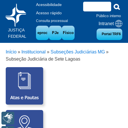
Acessibilidade
Acesso rápido
Público interno
Consulta processual
Intranet
JUSTIÇA
eproc
PJe
Físico
Portal TRF6
FEDERAL
Início
»
Institucional
»
Subseções Judiciárias MG
»
Subseção Judiciária de Sete Lagoas
Libras