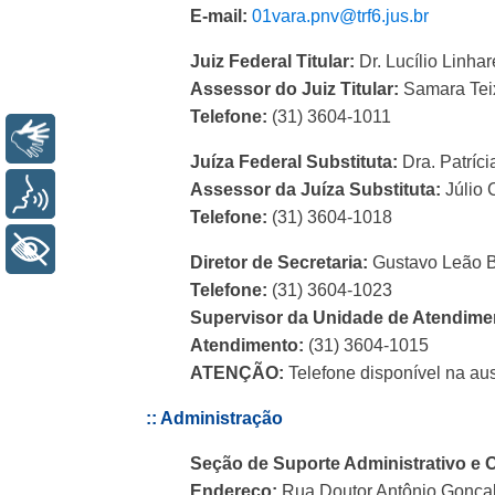
E-mail:
01vara.pnv@trf6.jus.br
Juiz Federal Titular:
Dr. Lucílio Linha
Assessor do Juiz Titular:
Samara Tei
Telefone:
(31) 3604-1011
Libras
Juíza Federal Substituta:
Dra. Patríci
Assessor da Juíza Substituta:
Júlio 
Voz
Telefone:
(31) 3604-1018
+ Acessibilidade
Diretor de Secretaria:
Gustavo Leão B
Telefone:
(31) 3604-1023
Supervisor da Unidade de Atendime
Atendimento:
(31) 3604-1015
ATENÇÃO:
Telefone disponível na au
:: Administração
Seção de Suporte Administrativo e
Endereço:
Rua Doutor Antônio Gonçal