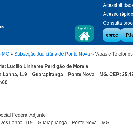
Acessibilidad
Acesso rápid
Consulta proc
ais
Página Inicial
eproc
PJ
s MG
»
Subseção Judiciária de Ponte Nova
»
Varas e Telefones
ia: Lucílio Linhares Perdigão de Morais
 Lanna, 119 – Guarapiranga – Ponte Nova – MG. CEP: 35.4
8h00
a
ecial Federal Adjunto
ves Lanna, 119 – Guarapiranga – Ponte Nova – MG.