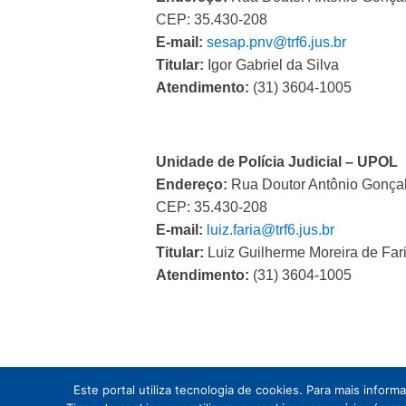
CEP: 35.430-208
E-mail:
sesap.pnv@trf6.jus.br
Titular:
Igor Gabriel da Silva
Atendimento:
(31) 3604-1005
Unidade de Polícia Judicial – UPOL
Endereço:
Rua Doutor Antônio Gonçal
CEP: 35.430-208
E-mail:
luiz.faria@trf6.jus.br
Titular:
Luiz Guilherme Moreira de Far
Atendimento:
(31) 3604-1005
Este portal utiliza tecnologia de cookies. Para mais inform