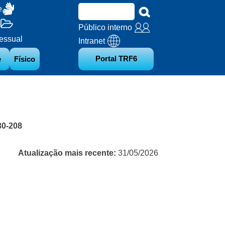
e
o
Público interno
essual
Intranet
Portal TRF6
e
Físico
30-208
Atualização mais recente:
31/05/2026