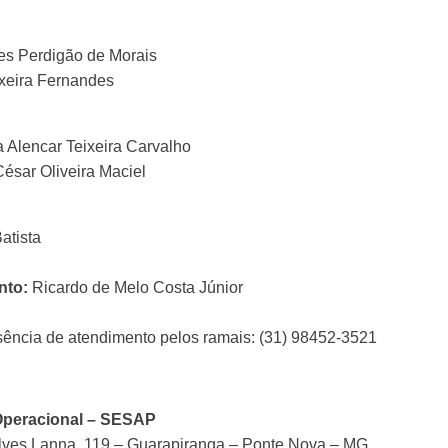
res Perdigão de Morais
xeira Fernandes
a Alencar Teixeira Carvalho
César Oliveira Maciel
atista
nto:
Ricardo de Melo Costa Júnior
sência de atendimento pelos ramais: (31) 98452-3521
 Operacional – SESAP
ves Lanna, 119 – Guarapiranga – Ponte Nova – MG.