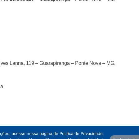
ves Lanna, 119 – Guarapiranga – Ponte Nova – MG.
ia
ações, acesse nossa página de Política de Privacidade.