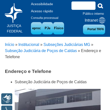
Acessibilidade
Acesso rápido
Público interno
Consulta processual
Intranet
JUSTIÇA
eproc
PJe
Físico
Portal TRF6
FEDERAL
Início
»
Institucional
»
Subseções Judiciárias MG
»
Subseção Judiciária de Poços de Caldas
»
Endereço e
Telefone
Endereço e Telefone
Subseção Judiciária de Poços de Caldas
Libras