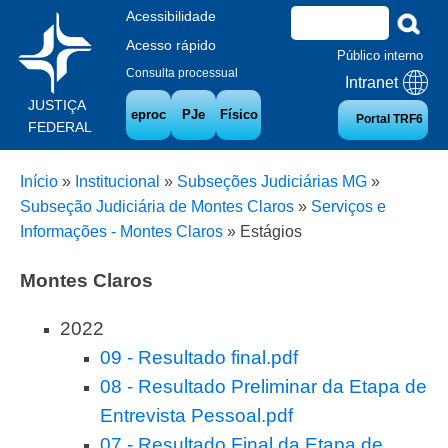
Acessibilidade
Acesso rápido
Público interno
Consulta processual
Intranet
JUSTIÇA
eproc
PJe
Físico
Portal TRF6
FEDERAL
Início
»
Institucional
»
Subseções Judiciárias MG
»
Subseção Judiciária de Montes Claros
»
Serviços e
Informações - Montes Claros
»
Estágios
Montes Claros
2022
09 - Resultado final.pdf
08 - Resultado Preliminar da Etapa de
Entrevista Pessoal.pdf
07 - Resultado Final da Etapa de