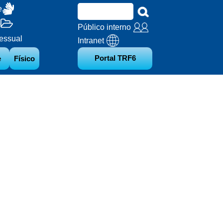
e
o
Público interno
essual
Intranet
Portal TRF6
e
Físico