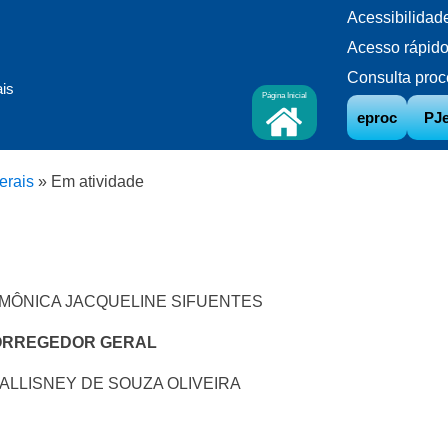
Acessibilidad
Acesso rápid
Consulta proc
ais
Página Inicial
eproc
PJ
erais
»
Em atividade
al MÔNICA JACQUELINE SIFUENTES
CORREGEDOR GERAL
 VALLISNEY DE SOUZA OLIVEIRA