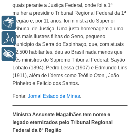
quais perante a Justiça Federal, onde foi a 1ª
mulher a presidir o Tribunal Regional Federal da 1ª
Região e, por 11 anos, foi ministra do Superior
Libras
Tribunal de Justiça. Uma justa homenagem a uma
das mais ilustres filhas do Serro, pequeno
Voz
município da Serra do Espinhaço, que, com atuais
22.500 habitantes, deu ao Brasil nada menos que
+ Acessibilidade
três ministros do Supremo Tribunal Federal: Sayão
Lobato (1894), Pedro Lessa (1907) e Edmundo Lins
(1911), além de líderes como Teófilo Otoni, João
Pinheiro e Felício dos Santos.
Fonte:
Jornal Estado de Minas
.
Ministra Assusete Magalhães tem nome e
legado eternizados pelo Tribunal Regional
Federal da 6ª Região