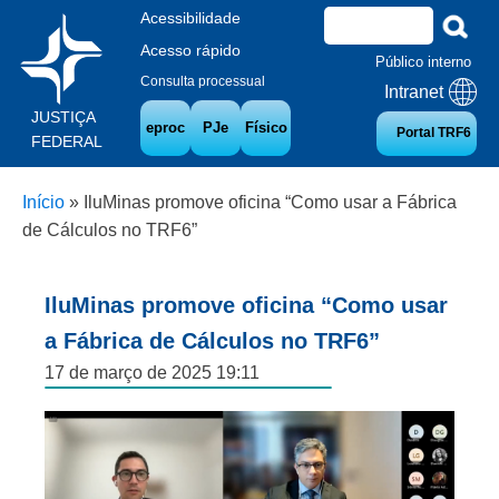
Acessibilidade
Acesso rápido
Público interno
Consulta processual
Intranet
JUSTIÇA
eproc
PJe
Físico
Portal TRF6
FEDERAL
Início
»
IluMinas promove oficina “Como usar a Fábrica
de Cálculos no TRF6”
IluMinas promove oficina “Como usar
a Fábrica de Cálculos no TRF6”
17 de março de 2025 19:11