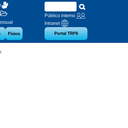
e
o
Público interno
essual
Intranet
Portal TRF6
e
Físico
o