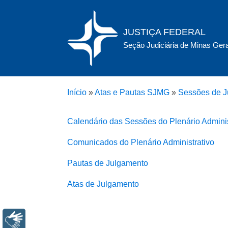
JUSTIÇA FEDERAL
Seção Judiciária de Minas Ger
Início
»
Atas e Pautas SJMG
»
Sessões de J
Calendário das Sessões do Plenário Adminis
Comunicados do Plenário Administrativo
Pautas de Julgamento
Atas de Julgamento
Libras