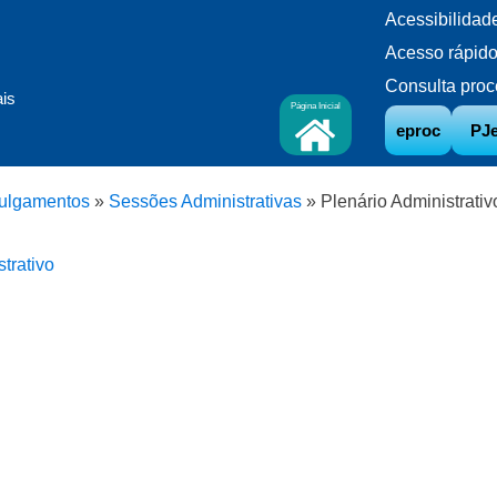
Acessibilidad
Acesso rápid
Consulta proc
ais
Página Inicial
eproc
PJ
ulgamentos
»
Sessões Administrativas
»
Plenário Administrativ
trativo