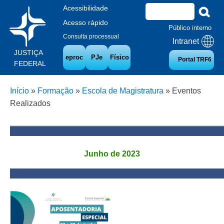
Acessibilidade
Acesso rápido
Público interno
Consulta processual
Intranet
JUSTIÇA
eproc
PJe
Físico
Portal TRF6
FEDERAL
Início
»
Formação
»
Escola de Magistratura
»
Eventos
Realizados
Junho de 2023