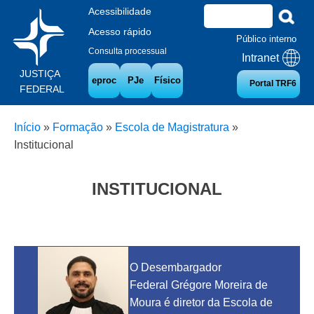
Acessibilidade
Acesso rápido
Público interno
Consulta processual
Intranet
JUSTIÇA
eproc
PJe
Físico
Portal TRF6
FEDERAL
Início
»
Formação
»
Escola de Magistratura
»
Institucional
INSTITUCIONAL
O Desembargador
Federal Grégore Moreira de
Moura é diretor da Escola de