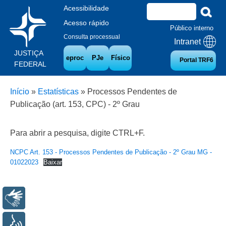
Acessibilidade
Acesso rápido
Público interno
Consulta processual
Intranet
JUSTIÇA
eproc
PJe
Físico
Portal TRF6
FEDERAL
Início
»
Estatísticas
»
Processos Pendentes de
Publicação (art. 153, CPC) - 2º Grau
Para abrir a pesquisa, digite CTRL+F.
NCPC Art. 153 - Processos Pendentes de Publicação - 2º Grau MG -
01022023
Baixar
Libras
Voz