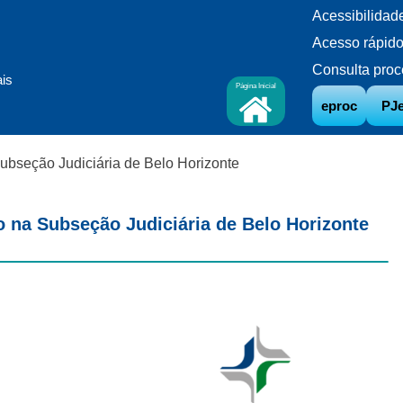
Acessibilidad
Acesso rápid
Consulta proc
ais
Página Inicial
eproc
PJ
ubseção Judiciária de Belo Horizonte
 na Subseção Judiciária de Belo Horizonte