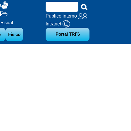
e
o
Público interno
essual
Intranet
Portal TRF6
e
Físico