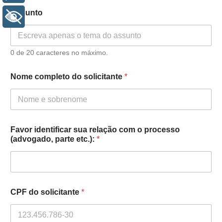
Assunto
+ Acessibilidade
0 de 20 caracteres no máximo.
*
Nome completo do solicitante
*
d
o
d
o
Favor identificar sua relação com o processo
(advogado, parte etc.):
*
CPF do solicitante
*