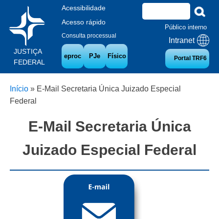
Acessibilidade
Acesso rápido
Público interno
Consulta processual
Intranet
JUSTIÇA
eproc
PJe
Físico
Portal TRF6
FEDERAL
Início
»
E-Mail Secretaria Única Juizado Especial
Federal
E-Mail Secretaria Única
Juizado Especial Federal