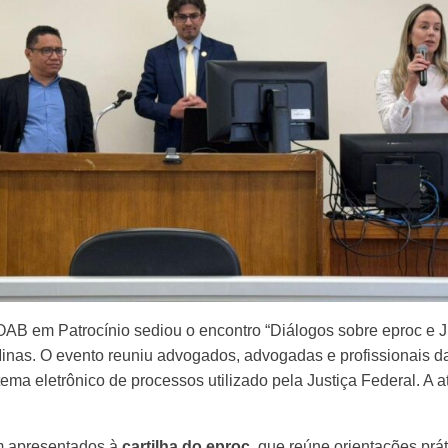
AB em Patrocínio sediou o encontro “Diálogos sobre eproc e Ju
nas. O evento reuniu advogados, advogadas e profissionais da 
ma eletrônico de processos utilizado pela Justiça Federal. A ati
am apresentados à
cartilha do eproc
, que reúne orientações prá