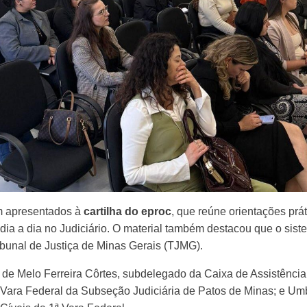
am apresentados à
cartilha do eproc
, que reúne orientações prá
o dia a dia no Judiciário. O material também destacou que o sist
bunal de Justiça de Minas Gerais (TJMG).
r de Melo Ferreira Côrtes, subdelegado da Caixa de Assistênc
1ª Vara Federal da Subseção Judiciária de Patos de Minas; e Umb