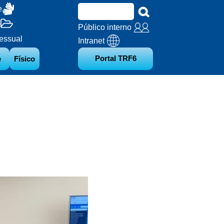
e
o
Público interno
essual
Intranet
Portal TRF6
e
Físico