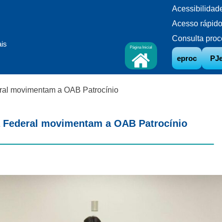
Acessibilidad
Acesso rápid
Consulta proc
ais
Página Inicial
eproc
PJ
eral movimentam a OAB Patrocínio
ça Federal movimentam a OAB Patrocínio