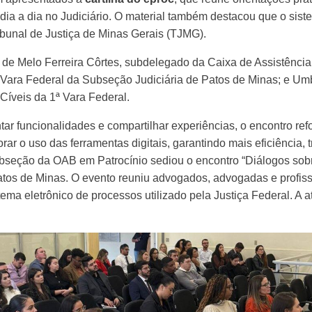
o dia a dia no Judiciário. O material também destacou que o sist
bunal de Justiça de Minas Gerais (TJMG).
r de Melo Ferreira Côrtes, subdelegado da Caixa de Assistênc
1ª Vara Federal da Subseção Judiciária de Patos de Minas; e Umb
Cíveis da 1ª Vara Federal.
r funcionalidades e compartilhar experiências, o encontro refo
rar o uso das ferramentas digitais, garantindo mais eficiência
bseção da OAB em Patrocínio sediou o encontro “Diálogos sobre
tos de Minas. O evento reuniu advogados, advogadas e profissi
ma eletrônico de processos utilizado pela Justiça Federal. A ati