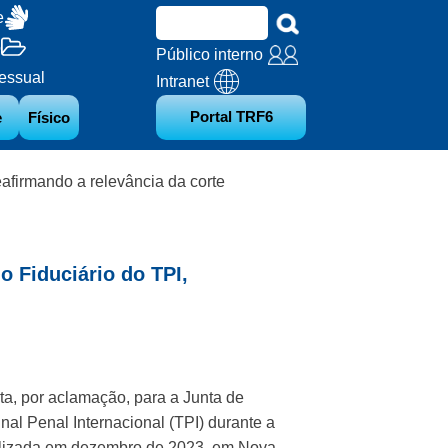
e
o
Público interno
essual
Intranet
Portal TRF6
e
Físico
eafirmando a relevância da corte
o Fiduciário do TPI,
ta, por aclamação, para a Junta de
nal Penal Internacional (TPI) durante a
alizada em dezembro de 2023, em Nova