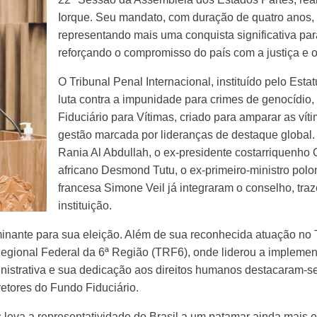
Iorque. Seu mandato, com duração de quatro anos, t
representando mais uma conquista significativa para
reforçando o compromisso do país com a justiça e o
O Tribunal Penal Internacional, instituído pelo Es
luta contra a impunidade para crimes de genocídio
Fiduciário para Vítimas, criado para amparar as ví
gestão marcada por lideranças de destaque global
Rania Al Abdullah, o ex-presidente costarriquenho 
africano Desmond Tutu, o ex-primeiro-ministro pol
francesa Simone Veil já integraram o conselho, traz
instituição.
erminante para sua eleição. Além de sua reconhecida atuação no
 Regional Federal da 6ª Região (TRF6), onde liderou a implemen
inistrativa e sua dedicação aos direitos humanos destacaram-s
etores do Fundo Fiduciário.
 leva a representatividade do Brasil a um patamar ainda mais