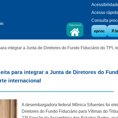
Acessibilidad
Acesso rápid
Consulta proc
ais
Página Inicial
eproc
PJ
ara integrar a Junta de Diretores do Fundo Fiduciário do TPI, r
eita para integrar a Junta de Diretores do Fund
rte internacional
A desembargadora federal Mônica Sifuentes foi elei
Diretores do Fundo Fiduciário para Vítimas do Tribu
22ª Sessão da Assembleia dos Estados Partes, re