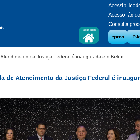
Acessibilidad
Acesso rápid
Consulta proc
ais
Página Inicial
eproc
PJ
Atendimento da Justiça Federal é inaugurada em Betim
a de Atendimento da Justiça Federal é inaugu