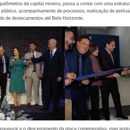
 quilômetros da capital mineira, passa a contar com uma estrut
 público, acompanhamento de processos, realização de perícia
ade de deslocamentos até Belo Horizonte.
 inaugural e o descerramento da placa comemorativa, marcando 