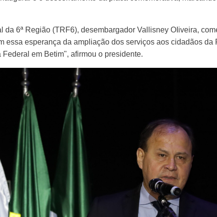
al da 6ª Região (TRF6), desembargador Vallisney OIiveira, c
 essa esperança da ampliação dos serviços aos cidadãos da R
 Federal em Betim", afirmou o presidente.