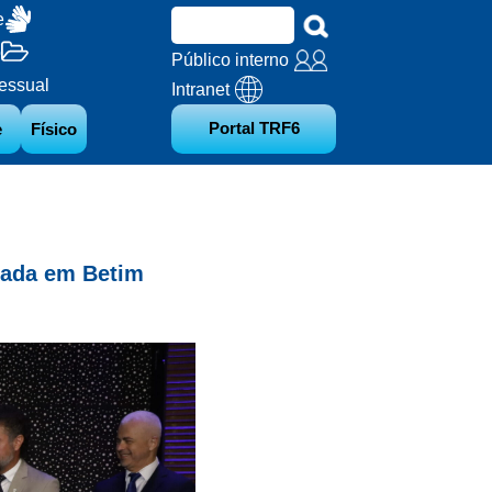
e
o
Público interno
essual
Intranet
Portal TRF6
e
Físico
rada em Betim