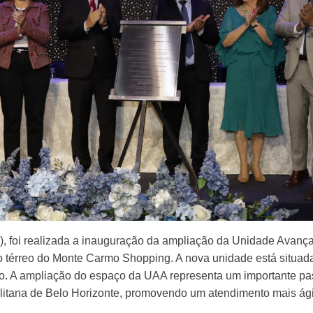
), foi realizada a inauguração da ampliação da Unidade Avanç
 térreo do Monte Carmo Shopping. A nova unidade está situada
lto. A ampliação do espaço da UAA representa um importante pa
tana de Belo Horizonte, promovendo um atendimento mais ágil, 