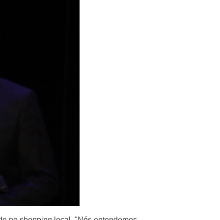
ade no shopping local. "Nós entendemos